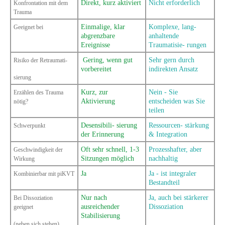
Direkt, kurz aktiviert
Nicht erforderlich
Konfrontation
mit dem
Trauma
Einmalige, klar
Komplexe, lang-
Geeignet bei
abgrenzbare
anhaltende
Ereignisse
Traumatisie- rungen
Gering, wenn gut
Sehr gern durch
Risiko der
Retraumati-
vorbereitet
indirekten Ansatz
sierung
Kurz, zur
Nein - Sie
Erzählen des Trauma
Aktivierung
entscheiden was Sie
nötig?
teilen
Desensibili- sierung
Ressourcen- stärkung
Schwerpunkt
der Erinnerung
& Integration
Oft sehr schnell, 1-3
Prozesshafter, aber
Geschwindig
keit der
Sitzungen möglich
nachhaltig
Wirkung
Ja
Ja - ist integraler
Kombinierbar mit piKVT
Bestandteil
Nur nach
Ja, auch bei stärkerer
Bei Dissoziation
ausreichender
Dissoziation
geeignet
Stabilisierung
(neben sich stehen)